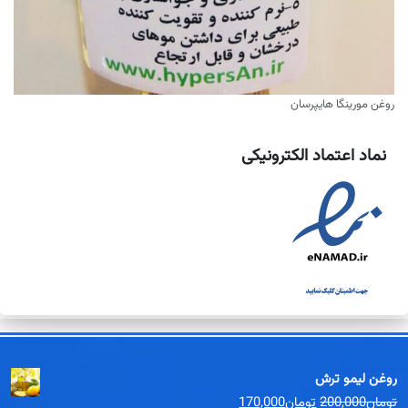
روغن مورینگا هایپرسان
نماد اعتماد الکترونیکی
روغن لیمو ترش
قیمت
قیمت
تومان
200,000
تومان
170,000