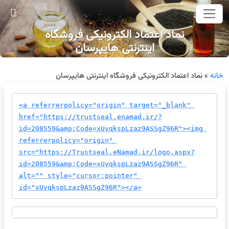
وای اصلی
نماد اعتماد الکترونیکی فروشگاه
اینترنتی هایپرسان
خانه
»
نماد اعتماد الکترونیکی فروشگاه اینترنتی هایپرسان
<a referrerpolicy="origin" target="_blank" 
href="https://trustseal.enamad.ir/?
id=208559&amp;Code=xUvqkspLzaz9ASSgZ96R"><img 
referrerpolicy="origin" 
src="https://Trustseal.eNamad.ir/logo.aspx?
id=208559&amp;Code=xUvqkspLzaz9ASSgZ96R" 
alt="" style="cursor:pointer" 
id="xUvqkspLzaz9ASSgZ96R"></a>