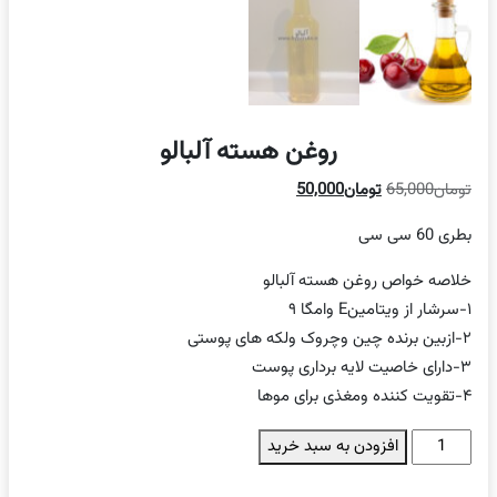
روغن هسته آلبالو
قیمت
قیمت
تومان
65,000
تومان
50,000
اصلی
فعلی
بطری 60 سی سی
تومان65,000
تومان50,000
بود.
است.
خلاصه خواص روغن هسته آلبالو
۱-سرشار از ویتامینE وامگا ۹
۲-ازبین برنده چین وچروک ولکه های پوستی
۳-دارای خاصیت لایه برداری پوست
۴-تقویت کننده ومغذی برای موها
روغن
افزودن به سبد خرید
هسته