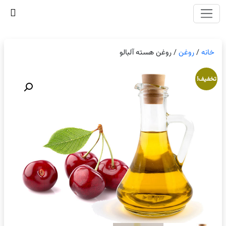
وای اصلی
خانه
/
روغن
/ روغن هسته آلبالو
تخفیف!