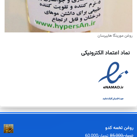
روغن مورینگا هایپرسان
نماد اعتماد الکترونیکی
روغن تخمه كدو
قیمت
قیمت
تومان
85,000
تومان
60,000