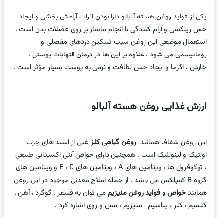
یکی از فواید روغن هسته آلبالو دارا بودن اثرات آرامش بخشی و ایجاد
حس ریلکسی و آرام کنندگی با انجام ماساژ بر روی عضلات بدن است .
استعمال موضعی این روغن سبب تسکین دردهای مفصلی و
روماتیسمی می شود . علاوه بر این ها در درمان التهابات پوستی ،
خارش ، اگزما و ایجاد حس لطافت و نرمی به پوست بسیار مؤثر است .
ارزش غذایی روغن هسته آلبالو
این روغن شفاف همانند
روغن گیاهی کلزا
غنی از اسید های چرب
اولئیک و لینولئیک است . همچنین دارای خواص آنتی اکسیدانی طبیعی
، توکوفرول ها ، ویتامین های A ، ویتامین های E ، D و ویتامین های
گروه B کمپلکس می باشد . از جمله املاح معدنی موجود در این روغن
همانند
خواص و فواید روغن منیزیم
می توان به فسفر ، گوگرد ، آهن ،
کلسیم ، کلر ، پتاسیم ، منیزیم ، مس و روی اشاره کرد .