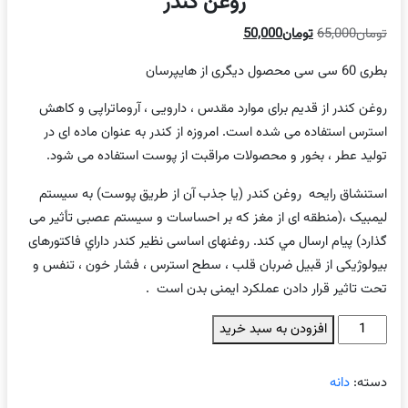
روغن کندر
قیمت
قیمت
تومان
65,000
تومان
50,000
اصلی
فعلی
بطری 60 سی سی محصول دیگری از هایپرسان
تومان65,000
تومان50,000
بود.
است.
روغن کندر از قديم برای موارد مقدس ، دارویی ، آروماتراپی و کاهش
استرس استفاده می شده است
.
امروزه
از
کندر
به
عنوان
ماده
ای
در
تولید
عطر
،
بخور
و
محصولات
مراقبت
از
پوست
استفاده
می
شود
.
استنشاق رایحه
روغن كندر (یا جذب آن از طریق پوست) به سیستم
لیمبیک ،(منطقه ای از مغز که بر احساسات و سیستم عصبی تأثیر می
گذارد) پیام ارسال مي كند. روغنهای اساسی نظير كندر داراي فاکتورهای
بیولوژیکی از قبيل ضربان قلب ، سطح استرس ، فشار خون ، تنفس و
تحت تاثير قرار دادن عملکرد ایمنی بدن است
.
روغن
افزودن به سبد خرید
کندر
عدد
دسته:
دانه