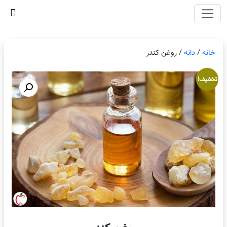
وای اصلی
خانه
/
دانه
/ روغن کندر
تخفیف!