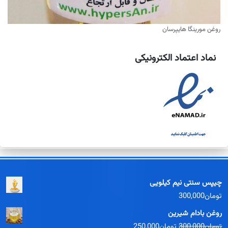
روغن مورینگا هایپرسان
نماد اعتماد الکترونیکی
چیپس سنتی نیم کیلویی
تومان
300,000
روغن بادام شیرین
قیمت
قیمت
تومان
300,000
تومان
250,000